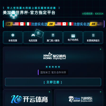

首页

智慧生活
一灯一世界

智慧管理
星空体育网护眼
数字教育

创新科技
研发创新

关于星空体育网
公司介绍

新闻资讯
联系我们
文化理念