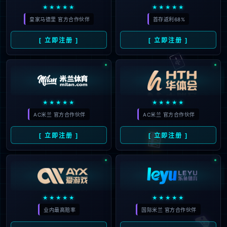
公司动态
地址：厦门市湖里区枋湖北二路1511-1515号

公司实力
服务支持
邮编：361006
媒体报道
社会责任
电话：86-592-3699999
服务政策

投资者关系
热线：400-666-1888
联系我们
邮箱：ileedarson@leedarson.com（品牌招商）
行情动态

人才招聘
公司公告
人才理念

公司治理
了解更多
信息公开及投资者保护
旗下品牌
互动交流
返回首页
联系方式
返回首页

法律声明
|