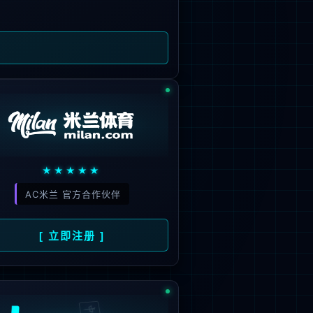
旗下品牌
号
招商）