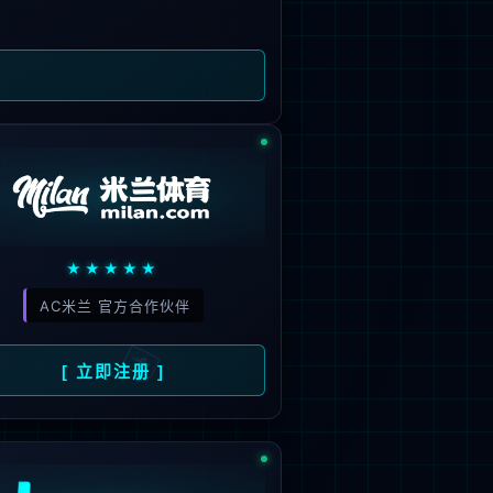
旗下品牌
号
招商）